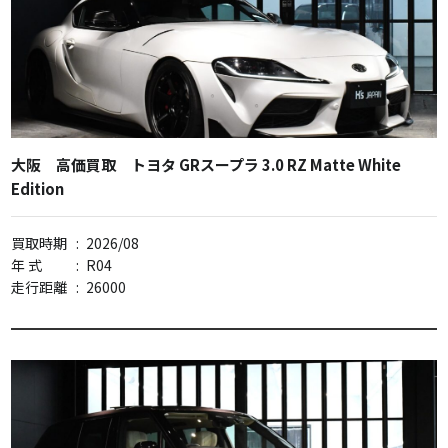
大阪 高価買取 トヨタ GRスープラ 3.0 RZ Matte White
Edition
買取時期
:
2026/08
年 式
:
R04
走行距離
:
26000