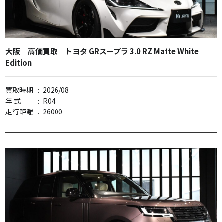
大阪 高価買取 トヨタ GRスープラ 3.0 RZ Matte White
Edition
買取時期
:
2026/08
年 式
:
R04
走行距離
:
26000