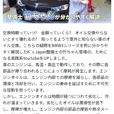
交換時期っていつ? 金額っていくら? オイル交換やらな
いとすぐ壊れるの? 知ってるようで意外と知らない車のオ
イル交換。こちらの疑問をBMW3シリーズを例に分かりや
すく解説したK`s Japan整備士の竹ちゃん登場の、ために
なる実践系YoutubeをUPしました。
車のエンジンは、高温・高圧で動作しており、その際に各
部品が擦り合われることによって摩耗が発生します。エン
ジンオイルは、エンジン内部での摩擦を減らし、各部品の
潤滑と冷却を行い、エンジンの寿命を延ばすために不可欠
な役割を担っています。
しかし、エンジンオイルは時間が経つにつれて劣化し、汚
れが溜まっていきます。劣化したオイルは潤滑性が低下
し、摩擦が増大し、エンジン内部の部品の摩耗や熱ダメー