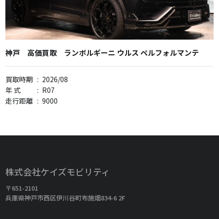
神戸 高価買取 ランボルギーニ ウルス ペルフォルマンテ
買取時期
:
2026/08
年 式
:
R07
走行距離
:
9000
株式会社ケイズモビリティ
〒651-2101
兵庫県神戸市西区伊川谷町布施畑834-6 2F