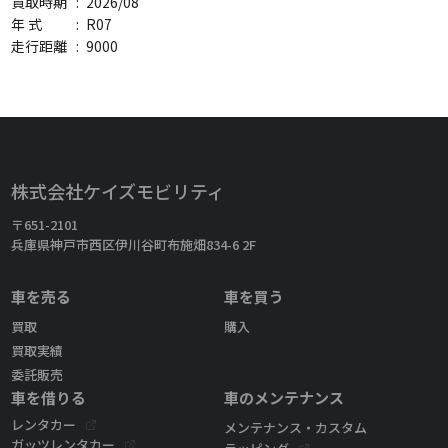
買取時期
:
2026/08
年 式
:
R07
走行距離
:
9000
株式会社ケイズモビリティ
〒651-2101
兵庫県神戸市西区伊川谷町布施畑834-6 2F
車を売る
車を買う
買取
購入
買取実績
委託販売
車を借りる
車のメンテナンス
レンタカー
メンテナンス・カスタム
ガッツレンタカー