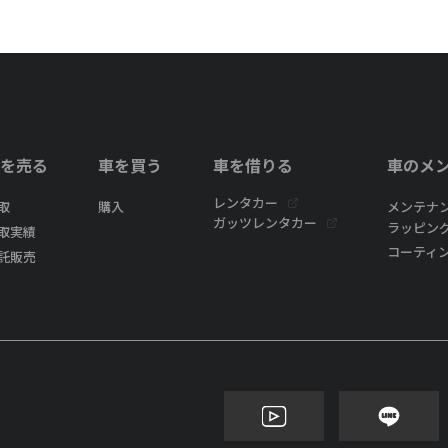
を売る
車を買う
車を借りる
車のメ
レンタカー
取
購入
メンテナ
ガッツレンタカー
ラッピン
取実績
コーティ
託販売