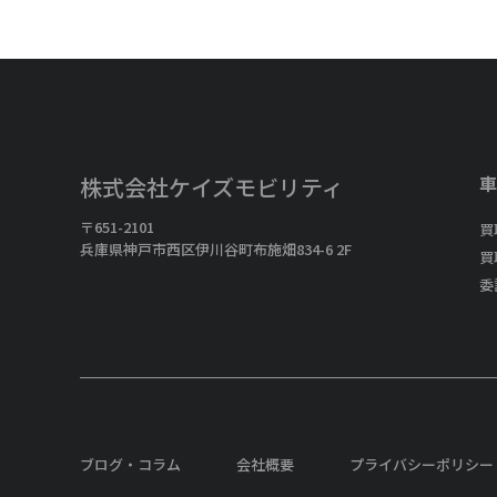
車
株式会社ケイズモビリティ
〒651-2101
買
兵庫県神戸市西区伊川谷町布施畑834-6 2F
買
委
ブログ・コラム
会社概要
プライバシーポリシー