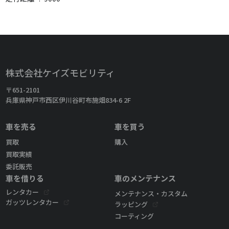
株式会社ケイズモビリティ
〒651-2101
兵庫県神戸市西区伊川谷町布施畑834-6 2F
車を売る
車を買う
買取
購入
買取実績
委託販売
車を借りる
車のメンテナンス
レンタカー
メンテナンス・カスタム
ガッツレンタカー
ラッピング
コーティング