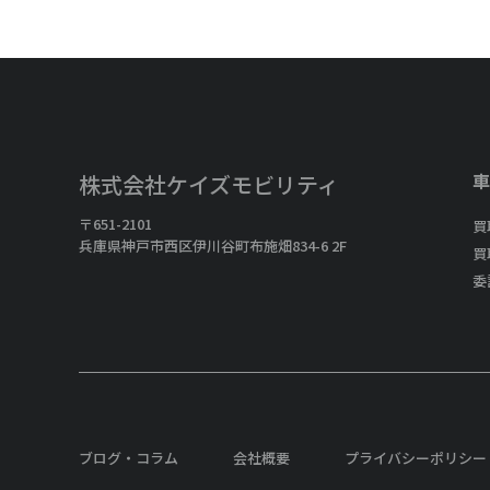
車
株式会社ケイズモビリティ
〒651-2101
買
兵庫県神戸市西区伊川谷町布施畑834-6 2F
買
委
ブログ・コラム
会社概要
プライバシーポリシー