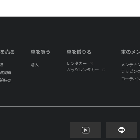
を売る
車を買う
車を借りる
車のメ
レンタカー
取
購入
メンテナ
ガッツレンタカー
ラッピン
取実績
コーティ
託販売