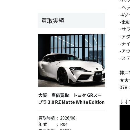
-ヘ
-4
買取実績
-電
-サ
-ア
-ナ
-ア
-ス
神戸
★★
078
大阪 高価買取 トヨタ GRスー
↓↓
プラ 3.0 RZ Matte White Edition
買取時期
:
2026/08
年 式
:
R04