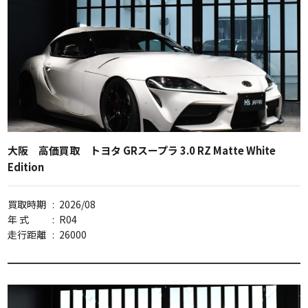
大阪 高価買取 トヨタ GRスープラ 3.0 RZ Matte White
Edition
買取時期
:
2026/08
年 式
:
R04
走行距離
:
26000