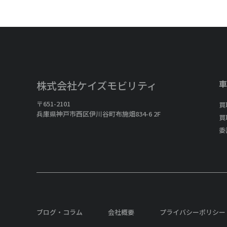
車
株式会社ケイズモビリティ
〒651-2101
買
兵庫県神戸市西区伊川谷町布施畑834-6 2F
買
委
ブログ・コラム
会社概要
プライバシーポリシー