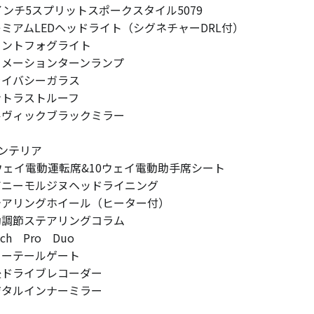
0インチ5スプリットスポークスタイル5079
レミアムLEDヘッドライト（シグネチャーDRL付）
ロントフォグライト
ニメーションターンランプ
ライバシーガラス
ントラストルーフ
ルヴィックブラックミラー
ンテリア
2ウェイ電動運転席&10ウェイ電動助手席シート
ボニーモルジヌヘッドライニング
テアリングホイール（ヒーター付）
動調節ステアリングコラム
uch Pro Duo
ワーテールゲート
後ドライブレコーダー
ジタルインナーミラー