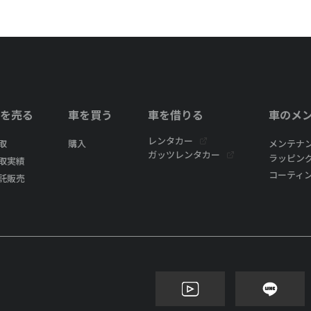
を売る
車を買う
車を借りる
車のメ
レンタカー
取
購入
メンテナ
ガッツレンタカー
ラッピン
取実績
コーティ
託販売