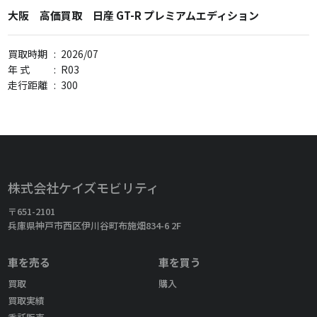
大阪 高価買取 日産 GT-R プレミアムエディション
買取時期
:
2026/07
年 式
:
R03
走行距離
:
300
株式会社ケイズモビリティ
〒651-2101
兵庫県神戸市西区伊川谷町布施畑834-6 2F
車を売る
車を買う
買取
購入
買取実績