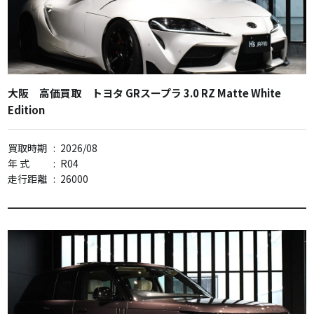
大阪 高価買取 トヨタ GRスープラ 3.0 RZ Matte White
Edition
買取時期
:
2026/08
年 式
:
R04
走行距離
:
26000