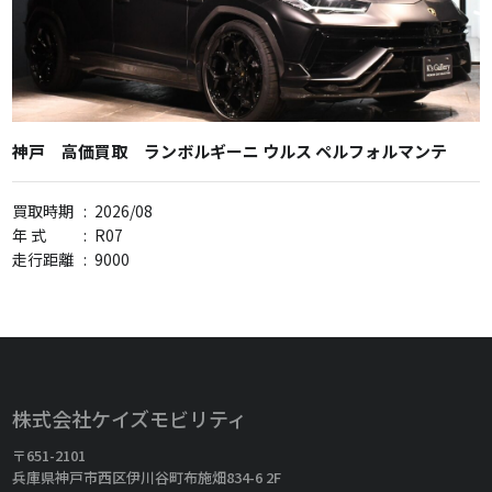
神戸 高価買取 ランボルギーニ ウルス ペルフォルマンテ
買取時期
:
2026/08
年 式
:
R07
走行距離
:
9000
株式会社ケイズモビリティ
〒651-2101
兵庫県神戸市西区伊川谷町布施畑834-6 2F