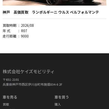
神戸 高価買取 ランボルギーニ ウルス ペルフォルマンテ
買取時期
:
2026/08
年 式
:
R07
走行距離
:
9000
株式会社ケイズモビリティ
〒651-2101
兵庫県神戸市西区伊川谷町布施畑834-6 2F
車を売る
車を買う
買取
購入