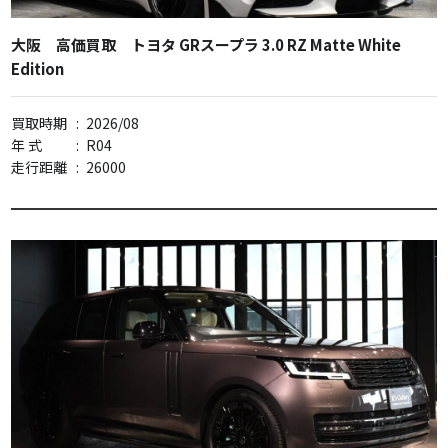
大阪 高価買取 トヨタ GRスープラ 3.0 RZ Matte White
Edition
買取時期
:
2026/08
年 式
:
R04
走行距離
:
26000