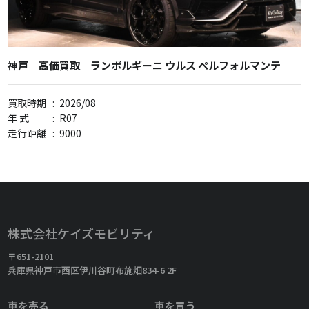
神戸 高価買取 ランボルギーニ ウルス ペルフォルマンテ
買取時期
:
2026/08
年 式
:
R07
走行距離
:
9000
株式会社ケイズモビリティ
〒651-2101
兵庫県神戸市西区伊川谷町布施畑834-6 2F
車を売る
車を買う