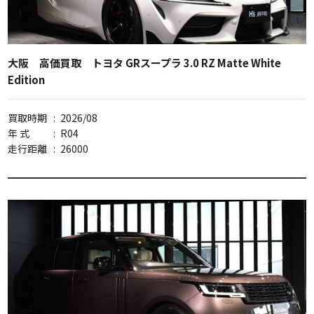
大阪 高価買取 トヨタ GRスープラ 3.0 RZ Matte White
Edition
買取時期
:
2026/08
年 式
:
R04
走行距離
:
26000