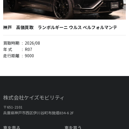
神戸 高価買取 ランボルギーニ ウルス ペルフォルマンテ
買取時期
:
2026/08
年 式
:
R07
走行距離
:
9000
株式会社ケイズモビリティ
〒651-2101
兵庫県神戸市西区伊川谷町布施畑834-6 2F
車を売る
車を買う