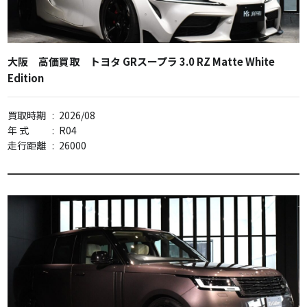
大阪 高価買取 トヨタ GRスープラ 3.0 RZ Matte White
Edition
買取時期
:
2026/08
年 式
:
R04
走行距離
:
26000