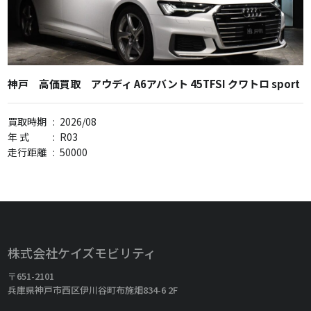
神戸 高価買取 アウディ A6アバント 45TFSI クワトロ sport
買取時期
:
2026/08
年 式
:
R03
走行距離
:
50000
株式会社ケイズモビリティ
〒651-2101
兵庫県神戸市西区伊川谷町布施畑834-6 2F