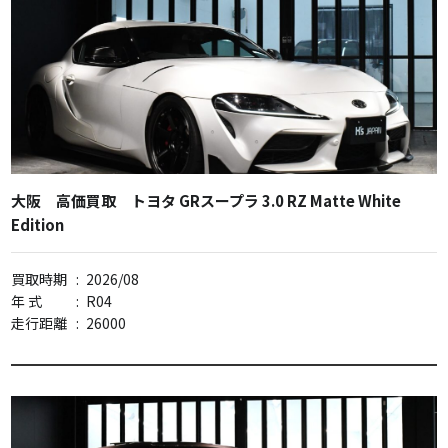
大阪 高価買取 トヨタ GRスープラ 3.0 RZ Matte White
Edition
買取時期
:
2026/08
年 式
:
R04
走行距離
:
26000