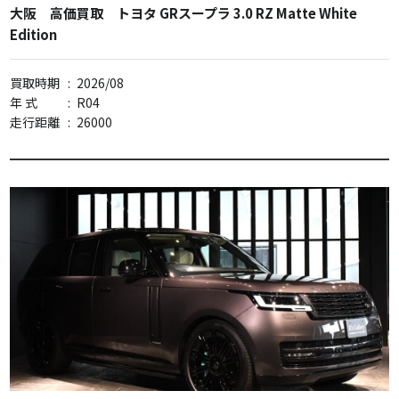
大阪 高価買取 トヨタ GRスープラ 3.0 RZ Matte White
Edition
買取時期
:
2026/08
年 式
:
R04
走行距離
:
26000