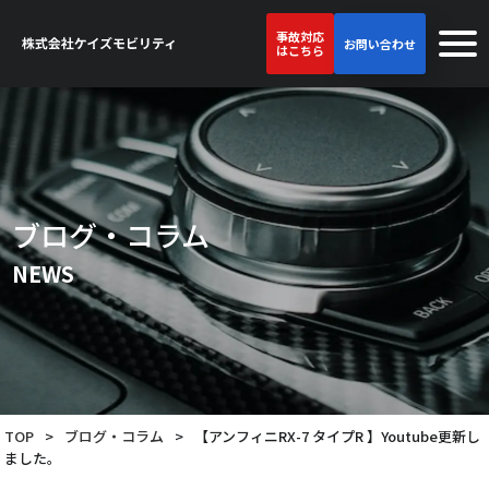
事故対応
お問い合わせ
はこちら
ブログ・コラム
NEWS
TOP
>
ブログ・コラム
>
【アンフィニRX-7 タイプR 】Youtube更新し
ました。