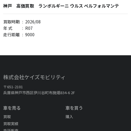
神戸 高価買取 ランボルギーニ ウルス ペルフォルマンテ
買取時期
:
2026/08
年 式
:
R07
走行距離
:
9000
株式会社ケイズモビリティ
〒651-2101
兵庫県神戸市西区伊川谷町布施畑834-6 2F
車を売る
車を買う
買取
購入
買取実績
委託販売