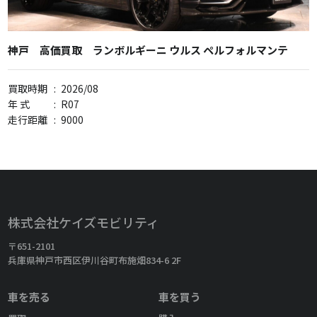
神戸 高価買取 ランボルギーニ ウルス ペルフォルマンテ
買取時期
:
2026/08
年 式
:
R07
走行距離
:
9000
株式会社ケイズモビリティ
〒651-2101
兵庫県神戸市西区伊川谷町布施畑834-6 2F
車を売る
車を買う