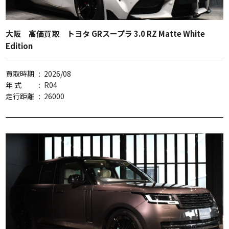
大阪 高価買取 トヨタ GRスープラ 3.0 RZ Matte White
Edition
買取時期
:
2026/08
年 式
:
R04
走行距離
:
26000