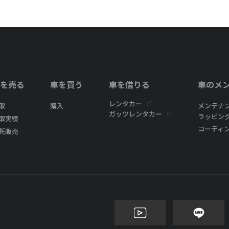
を売る
車を買う
車を借りる
車のメ
レンタカー
取
購入
メンテナ
ガッツレンタカー
ラッピン
取実績
コーティ
託販売