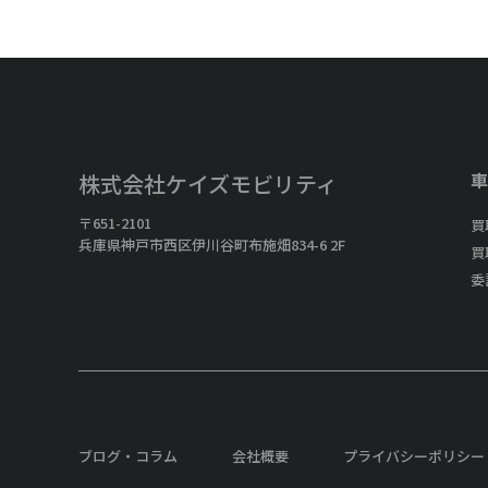
車
株式会社ケイズモビリティ
〒651-2101
買
兵庫県神戸市西区伊川谷町布施畑834-6 2F
買
委
ブログ・コラム
会社概要
プライバシーポリシー