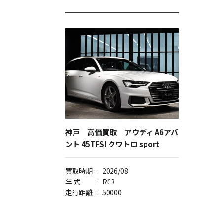
神戸 高価買取 アウディ A6アバ
ント 45TFSI クワトロ sport
買取時期
:
2026/08
年 式
:
R03
走行距離
:
50000