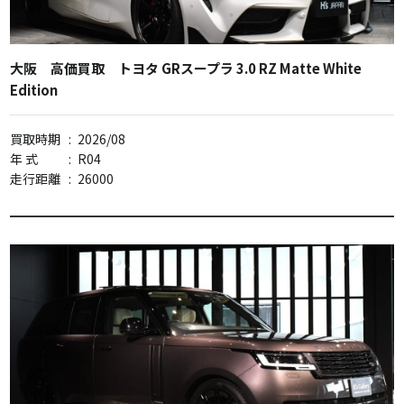
大阪 高価買取 トヨタ GRスープラ 3.0 RZ Matte White
Edition
買取時期
:
2026/08
年 式
:
R04
走行距離
:
26000