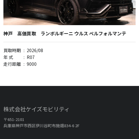
神戸 高価買取 ランボルギーニ ウルス ペルフォルマンテ
買取時期
:
2026/08
年 式
:
R07
走行距離
:
9000
株式会社ケイズモビリティ
〒651-2101
兵庫県神戸市西区伊川谷町布施畑834-6 2F