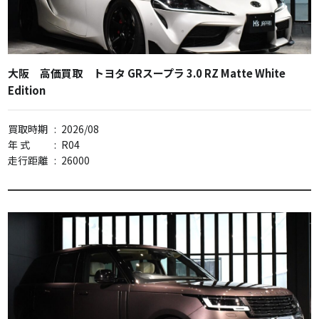
大阪 高価買取 トヨタ GRスープラ 3.0 RZ Matte White
Edition
買取時期
:
2026/08
年 式
:
R04
走行距離
:
26000