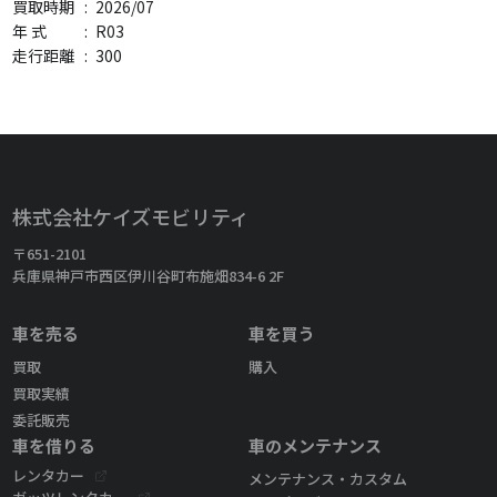
買取時期
:
2026/07
年 式
:
R03
走行距離
:
300
株式会社ケイズモビリティ
〒651-2101
兵庫県神戸市西区伊川谷町布施畑834-6 2F
車を売る
車を買う
買取
購入
買取実績
委託販売
車を借りる
車のメンテナンス
レンタカー
メンテナンス・カスタム