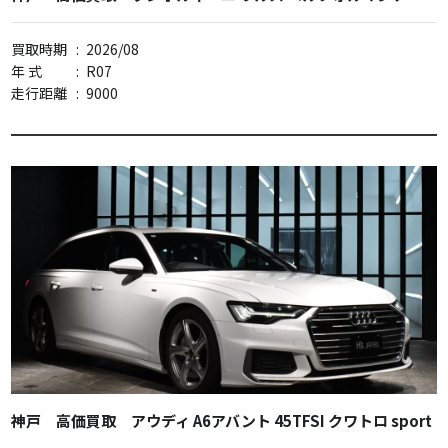
買取時期
:
2026/08
年 式
:
R07
走行距離
:
9000
神戸 高価買取 アウディ A6アバント 45TFSI クワトロ sport