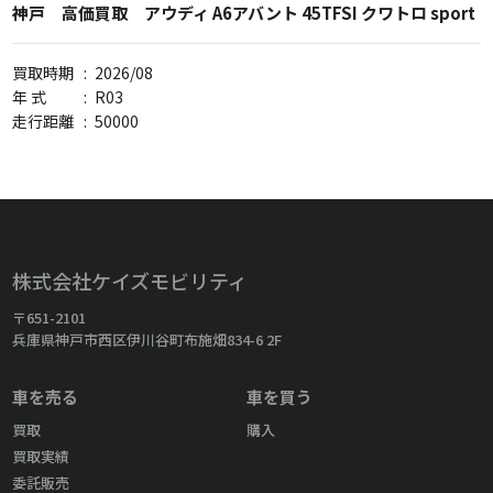
神戸 高価買取 アウディ A6アバント 45TFSI クワトロ sport
買取時期
:
2026/08
年 式
:
R03
走行距離
:
50000
株式会社ケイズモビリティ
〒651-2101
兵庫県神戸市西区伊川谷町布施畑834-6 2F
車を売る
車を買う
買取
購入
買取実績
委託販売