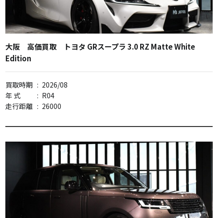
大阪 高価買取 トヨタ GRスープラ 3.0 RZ Matte White
Edition
買取時期
:
2026/08
年 式
:
R04
走行距離
:
26000