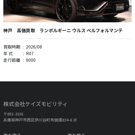
神戸 高価買取 ランボルギーニ ウルス ペルフォルマンテ
買取時期
:
2026/08
年 式
:
R07
走行距離
:
9000
株式会社ケイズモビリティ
〒651-2101
兵庫県神戸市西区伊川谷町布施畑834-6 2F