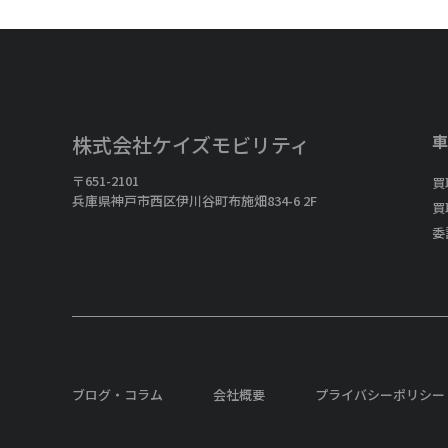
車
株式会社ケイズモビリティ
〒651-2101
買
兵庫県神戸市西区伊川谷町布施畑834-6 2F
買
委
ブログ・コラム
会社概要
プライバシーポリシー