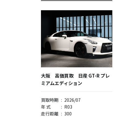
大阪 高価買取 日産 GT-R プレ
ミアムエディション
買取時期
:
2026/07
年 式
:
R03
走行距離
:
300