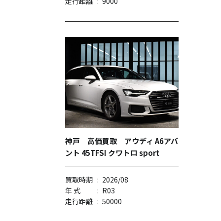
走行距離
:
9000
神戸 高価買取 アウディ A6アバ
ント 45TFSI クワトロ sport
買取時期
:
2026/08
年 式
:
R03
走行距離
:
50000