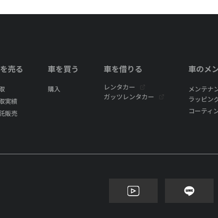
を売る
車を買う
車を借りる
車のメ
レンタカー
取
購入
メンテナ
ガッツレンタカー
ラッピン
取実績
コーティ
託販売