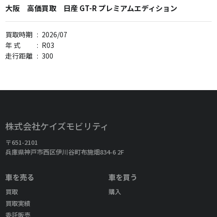
大阪 高価買取 日産 GT-R プレミアムエディション
買取時期
:
2026/07
年 式
:
R03
走行距離
:
300
株式会社ケイズモビリティ
〒651-2101
兵庫県神戸市西区伊川谷町布施畑834-6 2F
車を売る
車を買う
買取
購入
買取実績
委託販売