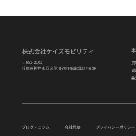
車
株式会社ケイズモビリティ
〒651-2101
買
兵庫県神戸市西区伊川谷町布施畑834-6 2F
買
委
ブログ・コラム
会社概要
プライバシーポリシー