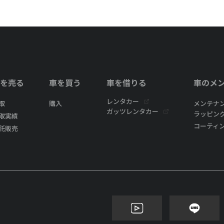
を売る
車を買う
車を借りる
車のメ
レンタカー
取
購入
メンテナ
ガッツレンタカー
ラッピン
取実績
コーティ
託販売