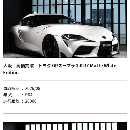
大阪 高価買取 トヨタ GRスープラ 3.0 RZ Matte White
Edition
買取時期
:
2026/08
年 式
:
R04
走行距離
:
26000