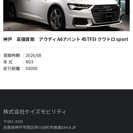
神戸 高価買取 アウディ A6アバント 45TFSI クワトロ sport
買取時期
:
2026/08
年 式
:
R03
走行距離
:
50000
株式会社ケイズモビリティ
〒651-2101
兵庫県神戸市西区伊川谷町布施畑834-6 2F