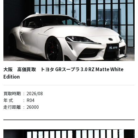
大阪 高価買取 トヨタ GRスープラ 3.0 RZ Matte White
Edition
買取時期
:
2026/08
年 式
:
R04
走行距離
:
26000