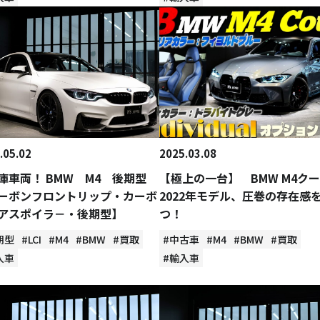
.05.02
2025.03.08
庫車両！ BMW M4 後期型
【極上の一台】 BMW M4ク
ーボンフロントリップ・カーボ
2022年モデル、圧巻の存在感
アスポイラ－・後期型】
つ！
期型
#LCI
#M4
#BMW
#買取
#中古車
#M4
#BMW
#買取
入車
#輸入車