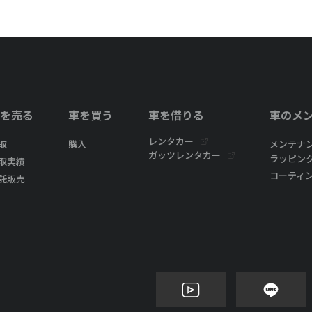
を売る
車を買う
車を借りる
車のメ
レンタカー
取
購入
メンテナ
ガッツレンタカー
ラッピン
取実績
コーティ
託販売