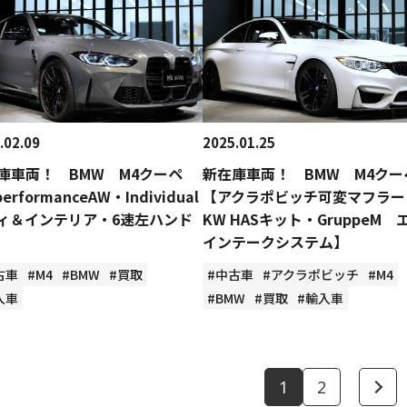
.02.09
2025.01.25
庫車両！ BMW M4クーペ
新在庫車両！ BMW M4ク
erformanceAW・Individual
【アクラポビッチ可変マフラー
ィ＆インテリア・6速左ハンド
KW HASキット・GruppeM 
インテークシステム】
古車
#M4
#BMW
#買取
#中古車
#アクラポビッチ
#M4
入車
#BMW
#買取
#輸入車
1
2