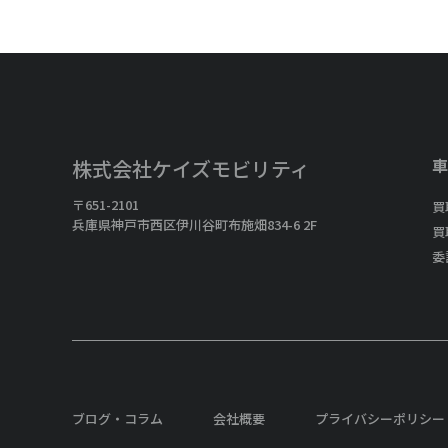
車
株式会社ケイズモビリティ
〒651-2101
買
兵庫県神戸市西区伊川谷町布施畑834-6 2F
買
委
ブログ・コラム
会社概要
プライバシーポリシー