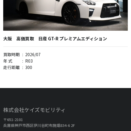
大阪 高価買取 日産 GT-R プレミアムエディション
買取時期
:
2026/07
年 式
:
R03
走行距離
:
300
株式会社ケイズモビリティ
〒651-2101
兵庫県神戸市西区伊川谷町布施畑834-6 2F