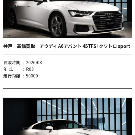
神戸 高価買取 アウディ A6アバント 45TFSI クワトロ sport
買取時期
:
2026/08
年 式
:
R03
走行距離
:
50000