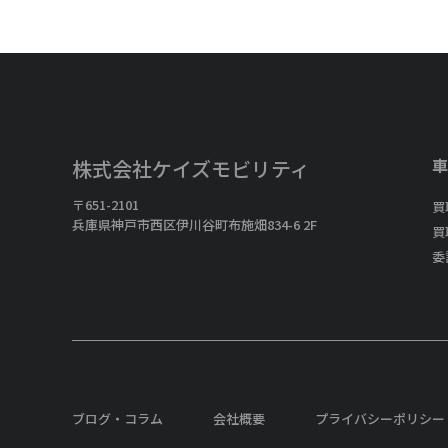
車
株式会社ケイズモビリティ
〒651-2101
買
兵庫県神戸市西区伊川谷町布施畑834-6 2F
買
委
ブログ・コラム
会社概要
プライバシーポリシー