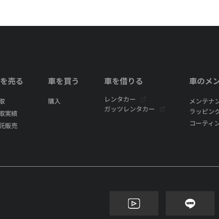
を売る
車を買う
車を借りる
車のメ
レンタカー
取
購入
メンテナ
ガッツレンタカー
ラッピン
取実績
コーティ
託販売