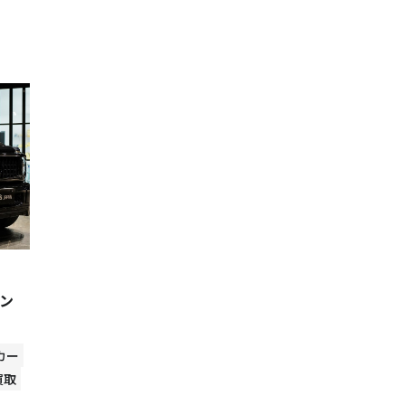
ン
カー
買取