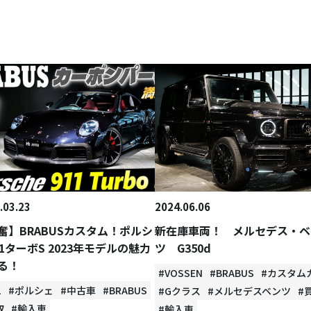
.03.23
2024.06.06
奮】BRABUSカスタム！ポルシ
新在庫車両！ メルセデス・ベ
11ターボS 2023年モデルの魅力
ツ G350d
る！
#VOSSEN
#BRABUS
#カスタム
1
#ポルシェ
#中古車
#BRABUS
#Gクラス
#メルセデスベンツ
#
取
#輸入車
#輸入車