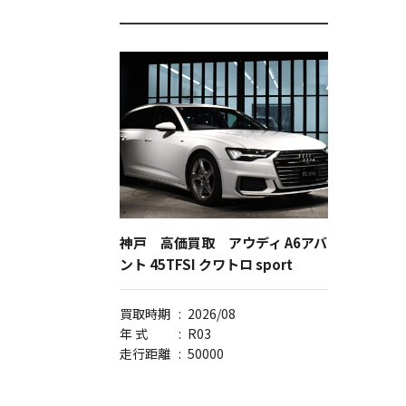
神戸 高価買取 アウディ A6アバ
ント 45TFSI クワトロ sport
買取時期
:
2026/08
年 式
:
R03
走行距離
:
50000