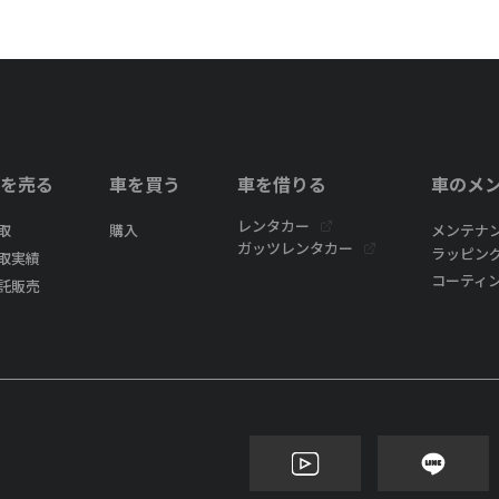
を売る
車を買う
車を借りる
車のメ
レンタカー
取
購入
メンテナ
ガッツレンタカー
ラッピン
取実績
コーティ
託販売