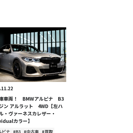
.11.22
庫車両！ BMWアルピナ B3
ジン アルラット 4WD【左ハ
ル・ヴァーネスカレザー・
ividualカラー】
ルピナ
#B3
#中古車
#買取