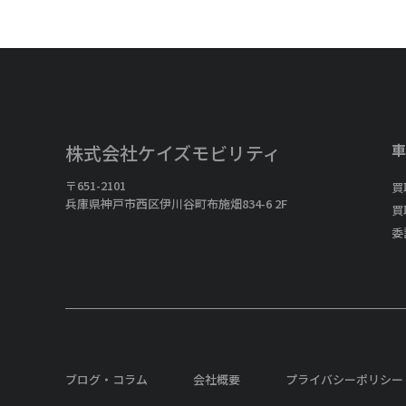
車
株式会社ケイズモビリティ
〒651-2101
買
兵庫県神戸市西区伊川谷町布施畑834-6 2F
買
委
ブログ・コラム
会社概要
プライバシーポリシー