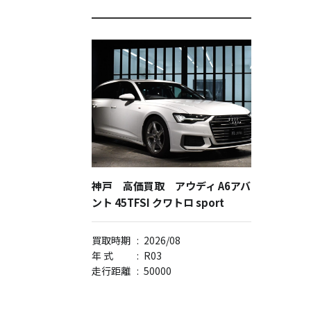
神戸 高価買取 アウディ A6アバ
ント 45TFSI クワトロ sport
買取時期
:
2026/08
年 式
:
R03
走行距離
:
50000