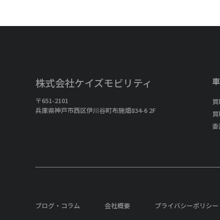
車
株式会社ケイズモビリティ
〒651-2101
買
兵庫県神戸市西区伊川谷町布施畑834-6 2F
買
委
ブログ・コラム
会社概要
プライバシーポリシー