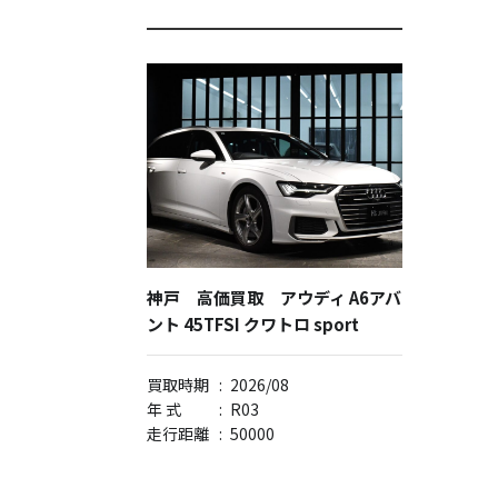
神戸 高価買取 アウディ A6アバ
ント 45TFSI クワトロ sport
買取時期
:
2026/08
年 式
:
R03
走行距離
:
50000