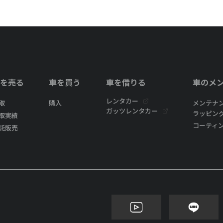
を売る
車を買う
車を借りる
車のメ
レンタカー
取
購入
メンテナ
ガッツレンタカー
ラッピン
取実績
コーティ
託販売