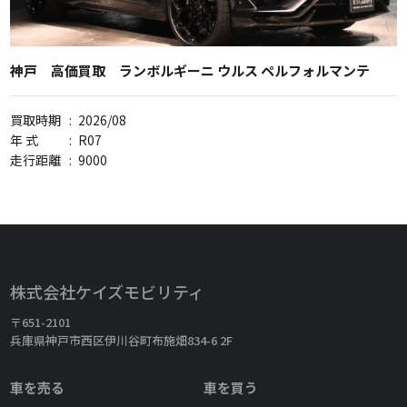
神戸 高価買取 ランボルギーニ ウルス ペルフォルマンテ
買取時期
:
2026/08
年 式
:
R07
走行距離
:
9000
株式会社ケイズモビリティ
〒651-2101
兵庫県神戸市西区伊川谷町布施畑834-6 2F
車を売る
車を買う