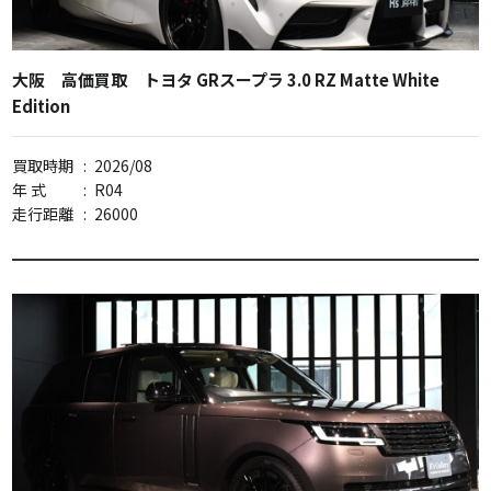
大阪 高価買取 トヨタ GRスープラ 3.0 RZ Matte White
Edition
買取時期
:
2026/08
年 式
:
R04
走行距離
:
26000