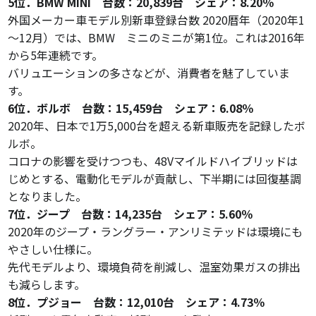
5位．BMW MINI 台数：20,839台 シェア：8.20％
外国メーカー車モデル別新車登録台数 2020暦年（2020年1
～12月）では、BMW ミニのミニが第1位。これは2016年
から5年連続です。
バリュエーションの多さなどが、消費者を魅了していま
す。
6位．ボルボ 台数：15,459台 シェア：6.08％
2020年、日本で1万5,000台を超える新車販売を記録したボ
ルボ。
コロナの影響を受けつつも、48Vマイルドハイブリッドは
じめとする、電動化モデルが貢献し、下半期には回復基調
となりました。
7位．ジープ 台数：14,235台 シェア：5.60％
2020年のジープ・ラングラー・アンリミテッドは環境にも
やさしい仕様に。
先代モデルより、環境負荷を削減し、温室効果ガスの排出
も減らします。
8位．プジョー 台数：12,010台 シェア：4.73％