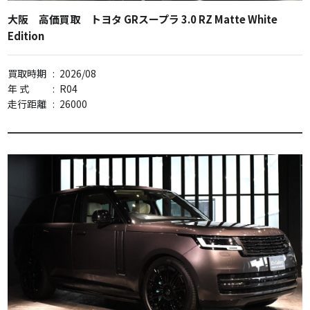
大阪 高価買取 トヨタ GRスープラ 3.0 RZ Matte White
Edition
買取時期
:
2026/08
年 式
:
R04
走行距離
:
26000