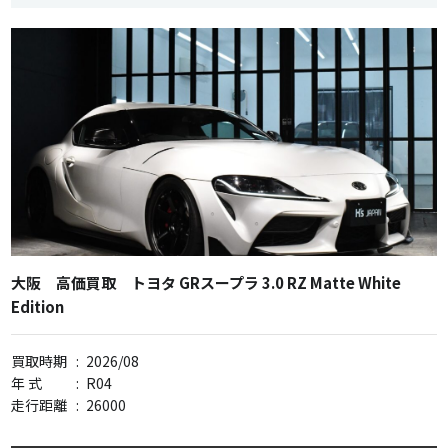
大阪 高価買取 トヨタ GRスープラ 3.0 RZ Matte White
Edition
買取時期
:
2026/08
年 式
:
R04
走行距離
:
26000